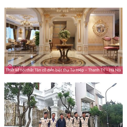
Thiết kế nội thất Tân cổ điển biệt thự Tứ Hiệp – Thanh Trì – Hà Nội