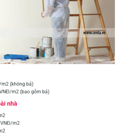
/m2 (không bả)
0VNĐ/m2 (bao gồm bả)
ài nhà
/m2
0 VNĐ/m2
/m2