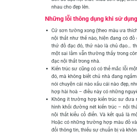
nhau cho đẹp lên.
Những lỗi thông dụng khi sử dụ
Cứ sơn tường xong (theo màu ưa thích 
nội thất như thế nào, hiện đang có đồ 
thứ đồ đạc đó, thứ nào là chủ đạo… th
một sai lầm vẫn thường thấy trong cô
đạc nội thất trong nhà.
Kiến trúc sư cũng có có thể mắc lỗi 
đó, mà không biết chủ nhà đang ngấm 
nói chuyện cái nào xấu cái nào đẹp, như
hợp hài hoà – điều này có những nguyê
Không ít trường hợp kiến trúc sư đưa 
hình khối đường nét kiến trúc – nội th
nội thất kiểu cổ điển. Và kết quả là 
Hoặc có những trường hợp màu đồ và m
đổi thông tin, thiếu sự chuẩn bị và khô