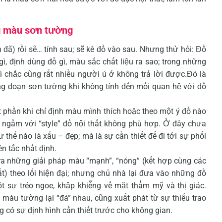
ng màu sơn tường
đã) rồi sẽ… tính sau; sẽ kê đồ vào sau. Nhưng thử hỏi: Đồ
gì, định dùng đồ gì, màu sắc chất liệu ra sao; trong những
ì chắc cũng rất nhiều người ú ớ không trả lời được.Đó là
ng đoạn sơn tường khi không tính đến mối quan hệ với đồ
một phần khi chỉ định màu mình thích hoặc theo một ý đồ nào
ngầm với “style” đồ nội thất không phù hợp. Ở đây chưa
 thế nào là xấu – đẹp; mà là sự cần thiết để đi tới sự phối
n tắc nhất định.
ra những giải pháp màu “mạnh”, “nóng” (kết hợp cùng các
ất) theo lối hiện đại; nhưng chủ nhà lại đưa vào những đồ
một sự tréo ngoe, khập khiễng về mặt thẩm mỹ và thị giác.
àu tường lại “đá” nhau, cũng xuất phát từ sự thiếu trao
ng có sự định hình cần thiết trước cho không gian.