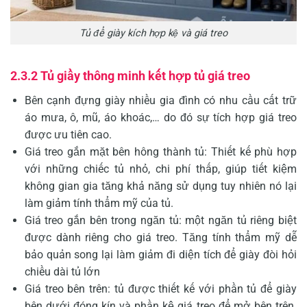
Tủ để giày kích hợp kệ và giá treo
2.3.2 Tủ giầy thông minh kết hợp tủ giá treo
Bên cạnh đựng giày nhiều gia đình có nhu cầu cất trữ
áo mưa, ô, mũ, áo khoác,… do đó sự tích hợp giá treo
được ưu tiên cao.
Giá treo gắn mặt bên hông thành tủ: Thiết kế phù hợp
với những chiếc tủ nhỏ, chi phí thấp, giúp tiết kiệm
không gian gia tăng khả năng sử dụng tuy nhiên nó lại
làm giảm tính thẩm mỹ của tủ.
Giá treo gắn bên trong ngăn tủ: một ngăn tủ riêng biệt
được dành riêng cho giá treo. Tăng tính thẩm mỹ dễ
bảo quản song lại làm giảm đi diện tích để giày đòi hỏi
chiều dài tủ lớn
Giá treo bên trên: tủ được thiết kế với phần tủ để giày
bên dưới đóng kín và phần kệ giá treo để mở bên trên.