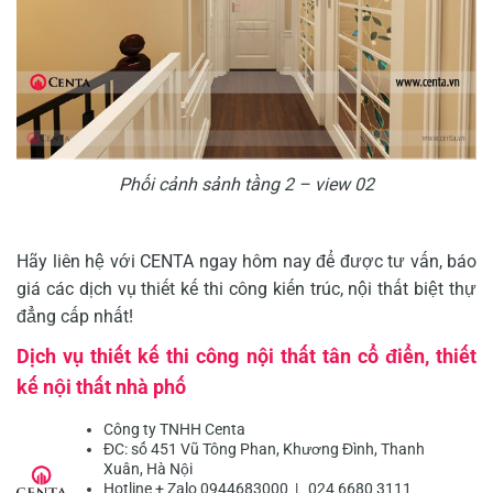
Phối cảnh sảnh tầng 2 – view 02
Hãy liên hệ với CENTA ngay hôm nay để được tư vấn, báo
giá các dịch vụ
thiết kế thi công kiến trúc, nội thất
biệt thự
đẳng cấp nhất!
Dịch vụ thiết kế thi công nội thất tân cổ điển, thiết
kế nội thất nhà phố
Công ty TNHH Centa
ĐC: số 451 Vũ Tông Phan, Khương Đình, Thanh
Xuân, Hà Nội
Hotline + Zalo 0944683000 | 024 6680 3111