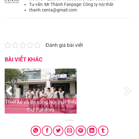
Tư vấn:
Mr Thành
Fanpage:
Công ty nội thất
thanh.centa@gmail.com
Đánh giá bài viết
BÀI VIẾT KHÁC
Thiết kế và thi công Nội thất Biệt
Th
thự Pandora