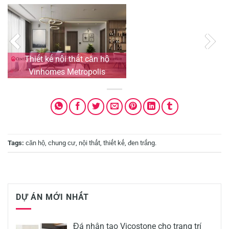
Thiết kế nội thất căn hộ
Vinhomes Metropolis
Tags:
căn hộ
,
chung cư
,
nội thất
,
thiết kế
,
đen trắng
.
DỰ ÁN MỚI NHẤT
Đá nhân tạo Vicostone cho trang trí