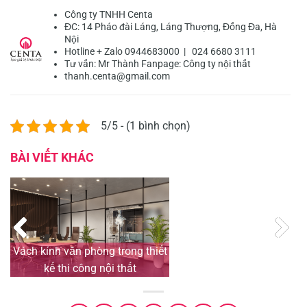
Công ty TNHH Centa
ĐC: 14 Pháo đài Láng, Láng Thượng, Đống Đa, Hà
Nội
Hotline + Zalo 0944683000 | 024 6680 3111
Tư vấn:
Mr Thành
Fanpage:
Công ty nội thất
thanh.centa@gmail.com
5/5 - (1 bình chọn)
BÀI VIẾT KHÁC
Vách kính văn phòng trong thiết
kế thi công nội thất