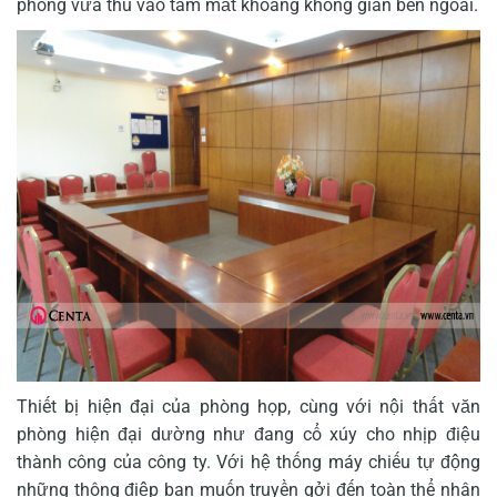
phòng vừa thu vào tầm mắt khoảng không gian bên ngoài.
Thiết bị hiện đại của phòng họp, cùng với nội thất văn
phòng hiện đại dường như đang cổ xúy cho nhịp điệu
thành công của công ty. Với hệ thống máy chiếu tự động
những thông điệp bạn muốn truyền gởi đến toàn thể nhân