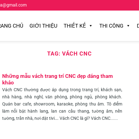
ta@gmail.com
RANG CHỦ
GIỚI THIỆU
THIẾT KẾ
THI CÔNG
TAG:
VÁCH CNC
Những mẫu vách trang trí CNC đẹp đáng tham
khảo
Vách CNC thường được áp dụng trong trang trí, khách sạn,
nhà hàng, nhà nghỉ, văn phòng, phòng ngủ, phòng khách.
Quán bar cafe, showroom, karaoke, phòng thu âm. Tô điểm
làm nổi bật hành lang, lan can cầu thang, tường âm, nền
tường, trần nhà, nơi đặt tivi…. Vách CNC là gì? Vách CNC......