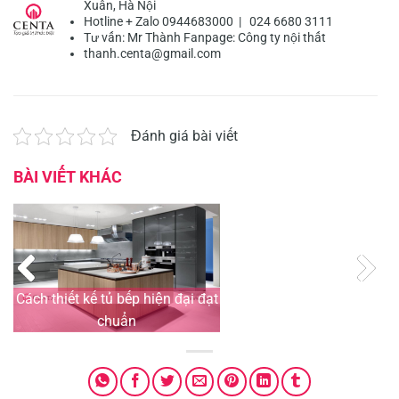
Xuân, Hà Nội
Hotline + Zalo 0944683000 | 024 6680 3111
Tư vấn:
Mr Thành
Fanpage:
Công ty nội thất
thanh.centa@gmail.com
Đánh giá bài viết
BÀI VIẾT KHÁC
Cách thiết kế tủ bếp hiện đại đạt
chuẩn