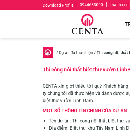
Skip
|
|
0944683000
thanh.cen
Download Profile
to
content
T
/
Dự án đã thực hiện
/
Thi công nội thất
Thi công nội thất biệt thự vườn Linh
CENTA xin giới thiệu tới quý Khách hàn
ty chúng tôi đã thực hiện và dành được sự
biệt thự vườn Linh Đàm.
MỘT SỐ THÔNG TIN CHÍNH CỦA DỰ ÁN
Tên dự án: Thi công nội thất biệt thự
Địa điểm: Biệt thự khu Tây Nam Linh 