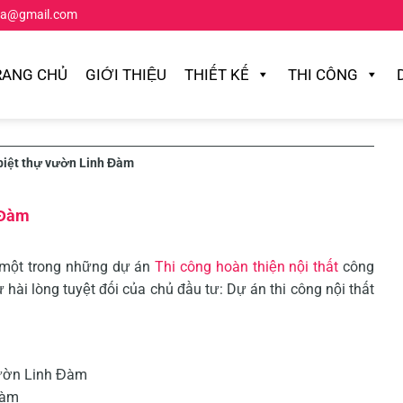
ta@gmail.com
RANG CHỦ
GIỚI THIỆU
THIẾT KẾ
THI CÔNG
 biệt thự vườn Linh Đàm
 Đàm
g một trong những dự án
Thi công hoàn thiện nội thất
công
 hài lòng tuyệt đối của chủ đầu tư: Dự án thi công nội thất
 vườn Linh Đàm
Đàm