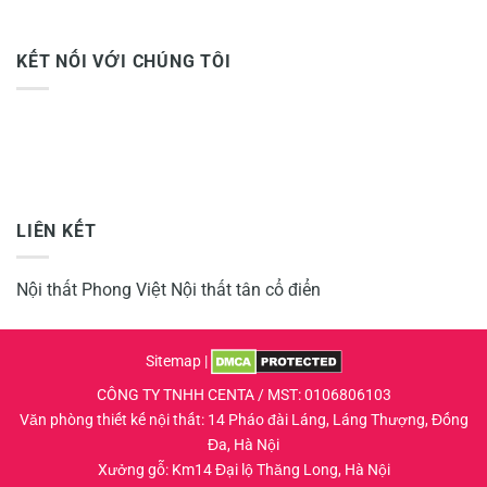
KẾT NỐI VỚI CHÚNG TÔI
LIÊN KẾT
Nội thất Phong Việt
Nội thất tân cổ điển
Sitemap
|
CÔNG TY TNHH CENTA / MST: 0106806103
Văn phòng thiết kế nội thất: 14 Pháo đài Láng, Láng Thượng, Đống
Đa, Hà Nội
Xưởng gỗ: Km14 Đại lộ Thăng Long, Hà Nội