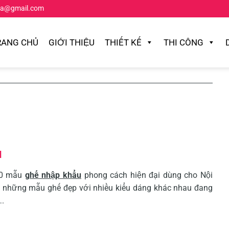
ta@gmail.com
RANG CHỦ
GIỚI THIỆU
THIẾT KẾ
THI CÔNG
u
 30 mẫu
ghế nhập khẩu
phong cách hiện đại dùng cho Nội
à những mẫu ghế đẹp với nhiều kiểu dáng khác nhau đang
….