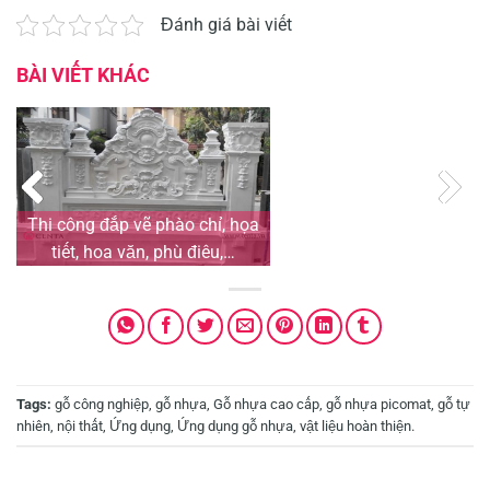
Đánh giá bài viết
BÀI VIẾT KHÁC
Thi công đắp vẽ phào chỉ, họa
tiết, hoa văn, phù điêu,…
Tags:
gỗ công nghiệp
,
gỗ nhựa
,
Gỗ nhựa cao cấp
,
gỗ nhựa picomat
,
gỗ tự
nhiên
,
nội thất
,
Ứng dụng
,
Ứng dụng gỗ nhựa
,
vật liệu hoàn thiện
.