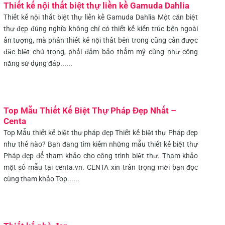
Thiết kế nội thất biệt thự liền kề Gamuda Dahlia
Thiết kế nội thất biệt thự liền kề Gamuda Dahlia Một căn biệt
thự đẹp đúng nghĩa không chỉ có thiết kế kiến trúc bên ngoài
ấn tượng, mà phần thiết kế nội thất bên trong cũng cần được
đặc biệt chú trọng, phải đảm bảo thẩm mỹ cũng như công
năng sử dụng đáp......
Top Mẫu Thiết Kế Biệt Thự Pháp Đẹp Nhất –
Centa
Top Mẫu thiết kế biệt thự pháp đẹp Thiết kế biệt thự Pháp đẹp
như thế nào? Bạn đang tìm kiếm những mẫu thiết kế biệt thự
Pháp đẹp để tham khảo cho công trình biệt thự. Tham khảo
một số mẫu tại centa.vn. CENTA xin trân trọng mời bạn đọc
cùng tham khảo Top......