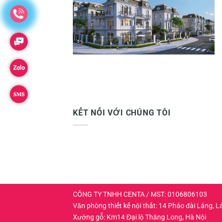
KẾT NỐI VỚI CHÚNG TÔI
CÔNG TY TNHH CENTA / MST: 0106806103
Văn phòng thiết kế nội thất: 14 Pháo đài Láng,
Xưởng gỗ: Km14 Đại lộ Thăng Long, Hà Nội