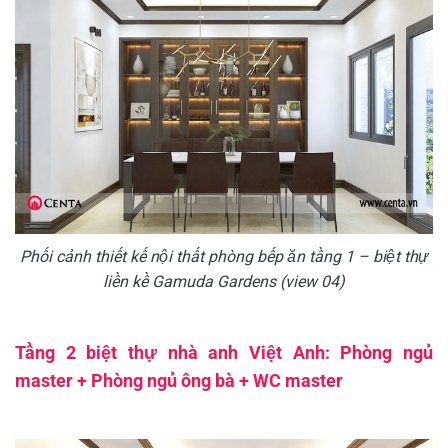
Phối cảnh thiết kế nội thất phòng bếp ăn tầng 1 – biệt thự
liền kề Gamuda Gardens (view 04)
Tầng 2 biệt thự nhà anh Việt Anh: Phòng ngủ
master + Phòng ngủ ông bà + WC master