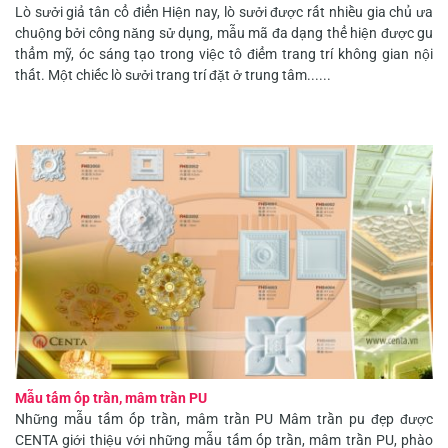
Lò sưởi giả tân cổ điển Hiện nay, lò sưởi được rất nhiều gia chủ ưa
chuộng bởi công năng sử dụng, mẫu mã đa dạng thể hiện được gu
thẩm mỹ, óc sáng tạo trong việc tô điểm trang trí không gian nội
thất. Một chiếc lò sưởi trang trí đặt ở trung tâm......
Mẫu tấm ốp trần, mâm trần PU
Những mẫu tấm ốp trần, mâm trần PU Mâm trần pu đẹp được
CENTA giới thiệu với những mẫu tấm ốp trần, mâm trần PU, phào