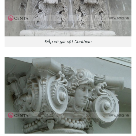
Đắp vẽ giả cột Corithian