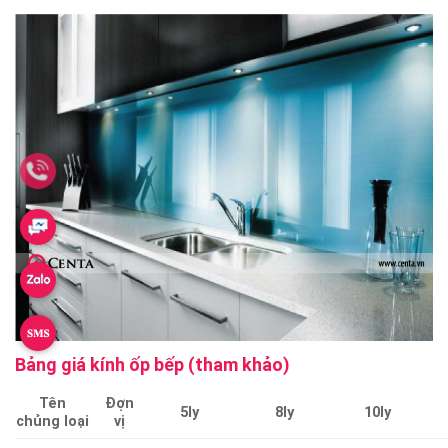
Bảng giá kính ốp bếp (tham khảo)
Tên
Đợn
5ly
8ly
10ly
chủng loại
vị