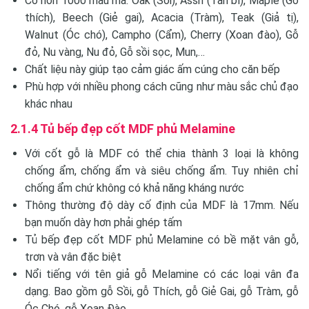
Có hơn 1000 mẫu mã: Oak (Sồi), Assh (Tần bì), Maple (Gỗ
thích), Beech (Giẻ gai), Acacia (Tràm), Teak (Giả tị),
Walnut (Óc chó), Campho (Cẩm), Cherry (Xoan đào), Gỗ
đỏ, Nu vàng, Nu đỏ, Gỗ sồi sọc, Mun,…
Chất liệu này giúp tạo cảm giác ấm cúng cho căn bếp
Phù hợp với nhiều phong cách cũng như màu sắc chủ đạo
khác nhau
2.1.4 Tủ bếp đẹp cốt MDF phủ Melamine
Với cốt gỗ là MDF có thể chia thành 3 loại là không
chống ẩm, chống ẩm và siêu chống ẩm. Tuy nhiên chỉ
chống ẩm chứ không có khả năng kháng nước
Thông thường độ dày cố định của MDF là 17mm. Nếu
bạn muốn dày hơn phải ghép tấm
Tủ bếp đẹp cốt MDF phủ Melamine có bề mặt vân gỗ,
trơn và vân đặc biệt
Nổi tiếng với tên giả gỗ Melamine có các loại vân đa
dạng. Bao gồm gỗ Sồi, gỗ Thích, gỗ Giẻ Gai, gỗ Tràm, gỗ
Óc Chó, gỗ Xoan Đào,…