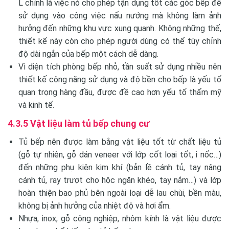
L chính là việc nó cho phép tận dụng tốt các góc bếp để
sử dụng vào công việc nấu nướng mà không làm ảnh
hưởng đến những khu vực xung quanh. Không những thế,
thiết kế này còn cho phép người dùng có thể tùy chỉnh
độ dài ngắn của bếp một cách dễ dàng.
Vì diện tích phòng bếp nhỏ, tần suất sử dụng nhiều nên
thiết kế công năng sử dụng và độ bền cho bếp là yếu tố
quan trọng hàng đầu, được đề cao hơn yếu tố thẩm mỹ
và kinh tế.
4.3.5 Vật liệu làm tủ bếp chung cư
Tủ bếp nên được làm bằng vật liệu tốt từ chất liệu tủ
(gỗ tự nhiên, gỗ dán veneer với lớp cốt loại tốt, i nốc…)
đến những phụ kiện kim khí (bản lề cánh tủ, tay nâng
cánh tủ, ray trượt cho hộc ngăn khéo, tay nắm…) và lớp
hoàn thiện bao phủ bên ngoài loại dễ lau chùi, bền màu,
không bị ảnh hưởng của nhiệt độ và hơi ẩm.
Nhựa, inox, gỗ công nghiệp, nhôm kính là vật liệu được