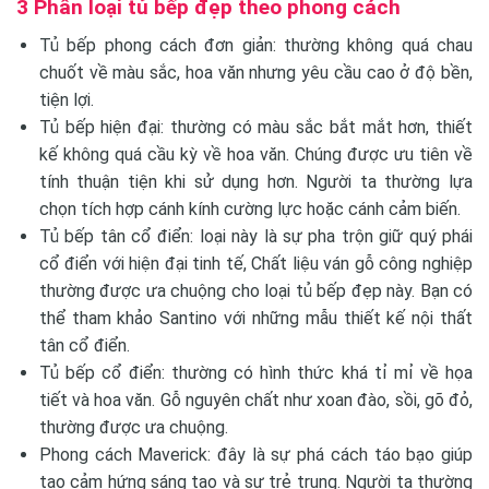
3 Phân loại tủ bếp đẹp theo phong cách
Tủ bếp phong cách đơn giản: thường không quá chau
chuốt về màu sắc, hoa văn nhưng yêu cầu cao ở độ bền,
tiện lợi.
Tủ bếp hiện đại: thường có màu sắc bắt mắt hơn, thiết
kế không quá cầu kỳ về hoa văn. Chúng được ưu tiên về
tính thuận tiện khi sử dụng hơn. Người ta thường lựa
chọn tích hợp cánh kính cường lực hoặc cánh cảm biến.
Tủ bếp tân cổ điển: loại này là sự pha trộn giữ quý phái
cổ điển với hiện đại tinh tế, Chất liệu ván gỗ công nghiệp
thường được ưa chuộng cho loại tủ bếp đẹp này. Bạn có
thể tham khảo
Santino
với những mẫu thiết kế nội thất
tân cổ điển.
Tủ bếp cổ điển: thường có hình thức khá tỉ mỉ về họa
tiết và hoa văn. Gỗ nguyên chất như xoan đào, sồi, gõ đỏ,
thường được ưa chuộng.
Phong cách Maverick: đây là sự phá cách táo bạo giúp
tạo cảm hứng sáng tạo và sự trẻ trung. Người ta thường