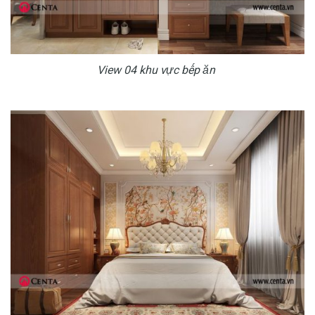
View 04 khu vực bếp ăn