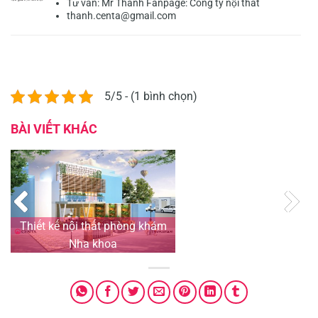
Tư vấn:
Mr Thành
Fanpage:
Công ty nội thất
thanh.centa@gmail.com
5/5 - (1 bình chọn)
BÀI VIẾT KHÁC
Thiết kế nội thất phòng khám
T
Nha khoa