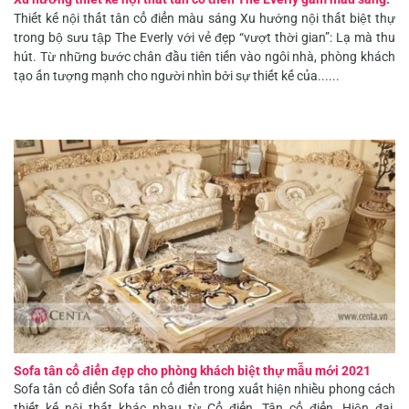
Thiết kế nội thất tân cổ điển màu sáng Xu hướng nội thất biệt thự
trong bộ sưu tập The Everly với vẻ đẹp “vượt thời gian”: Lạ mà thu
hút. Từ những bước chân đầu tiên tiến vào ngôi nhà, phòng khách
tạo ấn tượng mạnh cho người nhìn bởi sự thiết kế của......
Sofa tân cổ điển đẹp cho phòng khách biệt thự mẫu mới 2021
Sofa tân cổ điển Sofa tân cổ điển trong xuất hiện nhiều phong cách
thiết kế nội thất khác nhau từ Cổ điển, Tân cổ điển, Hiện đại,