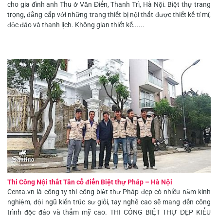
cho gia đình anh Thu ở Văn Điển, Thanh Trì, Hà Nội. Biệt thự trang
trọng, đẳng cấp với những trang thiết bị nội thất được thiết kế tỉ mỉ,
độc đáo và thanh lịch. Không gian thiết kế......
Thi Công Nội thất Tân cổ điển Biệt thự Pháp – Hà Nội
Centa.vn là công ty thi công biệt thự Pháp đẹp có nhiều năm kinh
nghiệm, đội ngũ kiến trúc sư giỏi, tay nghề cao sẽ mang đến công
trình độc đáo và thẩm mỹ cao. THI CÔNG BIỆT THỰ ĐẸP KIỂU