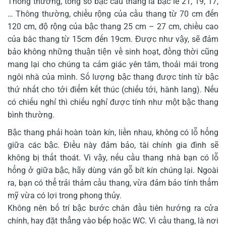
Thông thường, tổng số bậc cầu thang là bậc lẻ 21, 19, 17,
… Thông thường, chiều rộng của cầu thang từ 70 cm đến
120 cm, độ rộng của bậc thang 25 cm – 27 cm, chiều cao
của bâc thang từ 15cm đến 19cm. Được như vậy, sẽ đảm
bảo không những thuận tiện về sinh hoạt, đồng thời cũng
mang lại cho chúng ta cảm giác yên tâm, thoải mái trong
ngôi nhà của mình. Số lượng bậc thang được tính từ bậc
thứ nhất cho tới điểm kết thúc (chiếu tới, hành lang). Nếu
có chiếu nghỉ thì chiếu nghỉ được tính như một bậc thang
bình thường.
Bậc thang phải hoàn toàn kín, liền nhau, không có lỗ hổng
giữa các bậc. Điều này đảm bảo, tài chính gia đình sẽ
không bị thất thoát. Vì vậy, nếu cầu thang nhà bạn có lỗ
hổng ở giữa bậc, hãy dùng ván gỗ bít kín chúng lại. Ngoài
ra, bạn có thể trải thảm cầu thang, vừa đảm bảo tính thẩm
mỹ vừa có lợi trong phong thủy.
Không nên bố trí bậc bước chân đầu tiên hướng ra cửa
chính, hay đặt thẳng vào bếp hoặc WC. Vì cầu thang, là nơi