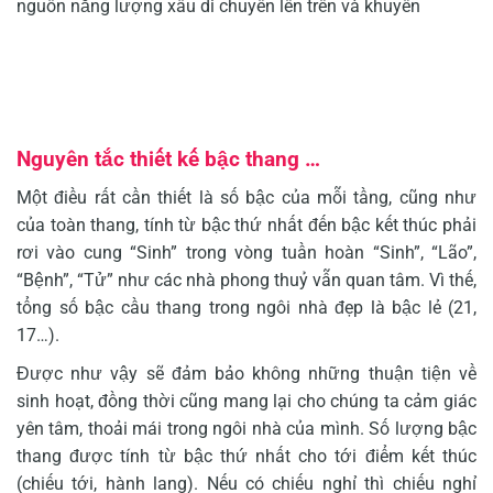
nguồn năng lượng xấu di chuyển lên trên và khuyến
Nguyên tắc thiết kế bậc thang …
Một điều rất cần thiết là số bậc của mỗi tầng, cũng như
của toàn thang, tính từ bậc thứ nhất đến bậc kết thúc phải
rơi vào cung “Sinh” trong vòng tuần hoàn “Sinh”, “Lão”,
“Bệnh”, “Tử” như các nhà phong thuỷ vẫn quan tâm. Vì thế,
tổng số bậc cầu thang trong ngôi nhà đẹp là bậc lẻ (21,
17…).
Được như vậy sẽ đảm bảo không những thuận tiện về
sinh hoạt, đồng thời cũng mang lại cho chúng ta cảm giác
yên tâm, thoải mái trong ngôi nhà của mình. Số lượng bậc
thang được tính từ bậc thứ nhất cho tới điểm kết thúc
(chiếu tới, hành lang). Nếu có chiếu nghỉ thì chiếu nghỉ