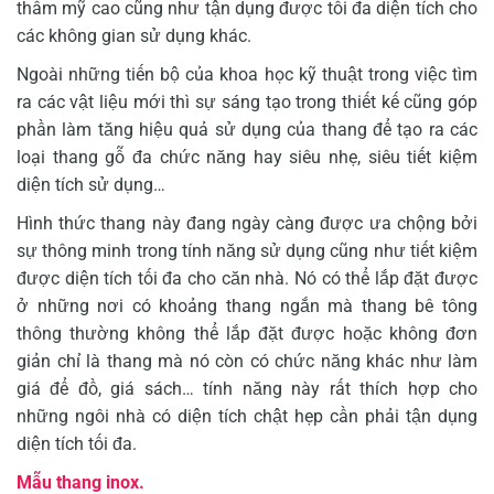
thẩm mỹ cao cũng như tận dụng được tối đa diện tích cho
các không gian sử dụng khác.
Ngoài những tiến bộ của khoa học kỹ thuật trong việc tìm
ra các vật liệu mới thì sự sáng tạo trong thiết kế cũng góp
phần làm tăng hiệu quả sử dụng của thang để tạo ra các
loại thang gỗ đa chức năng hay siêu nhẹ, siêu tiết kiệm
diện tích sử dụng…
Hình thức thang này đang ngày càng được ưa chộng bởi
sự thông minh trong tính năng sử dụng cũng như tiết kiệm
được diện tích tối đa cho căn nhà. Nó có thể lắp đặt được
ở những nơi có khoảng thang ngắn mà thang bê tông
thông thường không thể lắp đặt được hoặc không đơn
giản chỉ là thang mà nó còn có chức năng khác như làm
giá để đồ, giá sách… tính năng này rất thích hợp cho
những ngôi nhà có diện tích chật hẹp cần phải tận dụng
diện tích tối đa.
Mẫu thang inox.