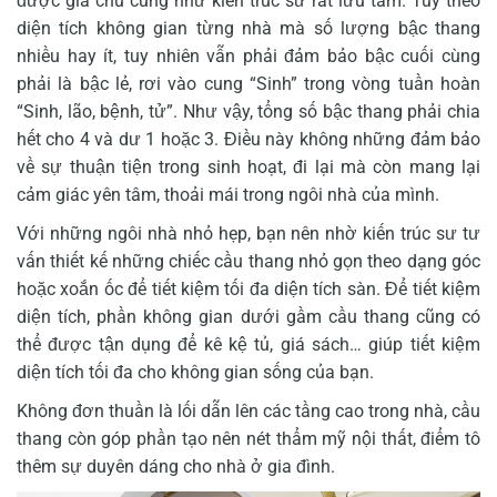
được gia chủ cũng như kiến trúc sư rất lưu tâm. Tùy theo
diện tích không gian từng nhà mà số lượng bậc thang
nhiều hay ít, tuy nhiên vẫn phải đảm bảo bậc cuối cùng
phải là bậc lẻ, rơi vào cung “Sinh” trong vòng tuần hoàn
“Sinh, lão, bệnh, tử”. Như vậy, tổng số bậc thang phải chia
hết cho 4 và dư 1 hoặc 3. Điều này không những đảm bảo
về sự thuận tiện trong sinh hoạt, đi lại mà còn mang lại
cảm giác yên tâm, thoải mái trong ngôi nhà của mình.
Với những ngôi nhà nhỏ hẹp, bạn nên nhờ kiến trúc sư tư
vấn thiết kế những chiếc cầu thang nhỏ gọn theo dạng góc
hoặc xoắn ốc để tiết kiệm tối đa diện tích sàn. Để tiết kiệm
diện tích, phần không gian dưới gầm cầu thang cũng có
thể được tận dụng để kê kệ tủ, giá sách… giúp tiết kiệm
diện tích tối đa cho không gian sống của bạn.
Không đơn thuần là lối dẫn lên các tầng cao trong nhà, cầu
thang còn góp phần tạo nên nét thẩm mỹ nội thất, điểm tô
thêm sự duyên dáng cho nhà ở gia đình.