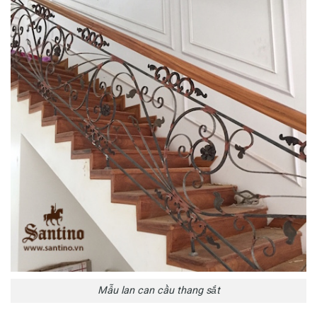
Mẫu lan can cầu thang sắt