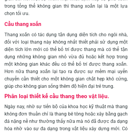
trong tổng thể không gian thì thang xoắn lại là một lựa
chọn tối ưu.
Cầu thang xoắn
Thang xoắn có tác dụng tận dụng diện tích cho ngôi nhà,
đối với loại thang này không nhất thiết phải sử dụng một
diện tích lớn mới có thể bố trí được thang mà có thể tận
dụng những không gian nhỏ vừa đủ hoặc kết hợp trong
một không gian khác đều có thể bố trí được thang xoắn.
Hơn nữa thang xoắn lại tạo ra được sự mềm mại uyển
chuyển cần thiết cho một không gian chật hẹp khô cứng,
giúp cho không gian sống thêm độ hiện đại trẻ trung.
Phân loại thiết kế cầu thang theo vật liệu.
Ngày nay, nhờ sự tiến bộ của khoa học kỹ thuật mà thang
không đơn thuần chỉ là thang bê tông hoặc xây bằng gạch
đá nặng nề như thường thấy nữa mà nó đã được đa dạng
hóa nhờ vào sự đa dạng trong vật liệu xây dựng mới. Có