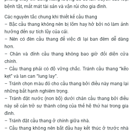
bệnh tật, mất mát tài sản và vận rủi cho gia đình.
Các nguyên tắc chung khi thiết kế cầu thang
– Bậc cầu thang không nên bị lõm hay hở bởi nó làm ảnh
hưởng đến sự tích lũy của cải.
– Nên có đèn cầu thang để việc đi lại ban đêm dễ dàng
hơn.
– Chân và đỉnh cầu thang không bao giờ đối diện cửa
chính.
– Cầu thang phải có độ vững chắc. Tránh cầu thang “kẽo
kẹt” và lan can “lung lay”.
– Tránh chọn màu đỏ cho cầu thang bởi điều này mang lại
những bất hạnh nghiêm trọng.
– Tránh đặt nước (non bộ) dưới chân cầu thang bởi điều
này sẽ cản trở sự thành công của thế hệ thứ hai trong gia
đình.
– Tránh đặt cầu thang ở chính giữa nhà.
– Cầu thang không nên bắt đầu hay kết thúc ở trước nhà