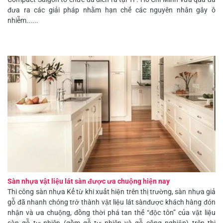
đưa ra các giải pháp nhằm hạn chế các nguyên nhân gây ô
nhiễm......
Sàn nhựa vật liệu lát sàn được ưa chuộng hiện nay
Thi công sàn nhựa Kể từ khi xuất hiện trên thị trường, sàn nhựa giả
gỗ đã nhanh chóng trở thành vật liệu lát sànđược khách hàng đón
nhận và ưa chuộng, đồng thời phá tan thế “độc tôn” của vật liệu
sàn gỗ tự nhiên (gồm gỗ tự nhiên và gỗ công nghiệp) trên thị