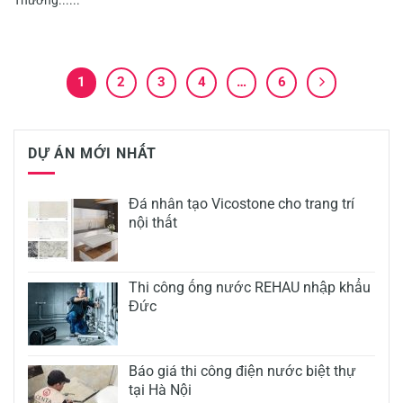
Thương......
1
2
3
4
…
6
DỰ ÁN MỚI NHẤT
Đá nhân tạo Vicostone cho trang trí
nội thất
Thi công ống nước REHAU nhập khẩu
Đức
Báo giá thi công điện nước biệt thự
tại Hà Nội