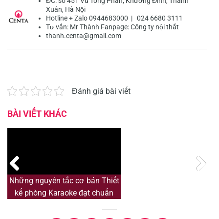
ĐC: số 451 Vũ Tông Phan, Khương Đình, Thanh
Xuân, Hà Nội
Hotline + Zalo 0944683000 | 024 6680 3111
Tư vấn:
Mr Thành
Fanpage:
Công ty nội thất
thanh.centa@gmail.com
Đánh giá bài viết
BÀI VIẾT KHÁC
Những nguyên tắc cơ bản Thiết
N
kế phòng Karaoke đạt chuẩn